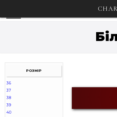
CHAR
Бі
РОЗМІР
36
37
38
39
40