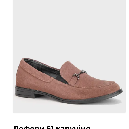
Лофери 51 капучіно