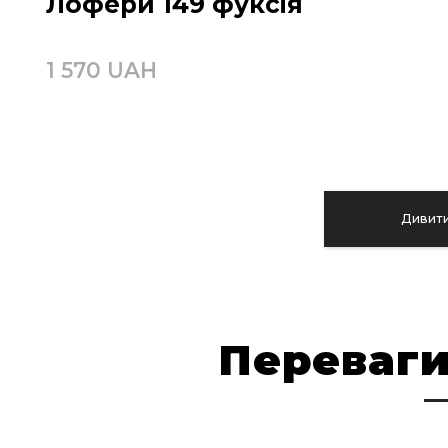
Лофери 149 фуксія
1 570 UAH
Дивити
Переваги