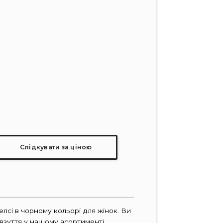
Слідкувати за ціною
лсі в чорному кольорі для жінок. Ви
взуття у нашому асортименті.