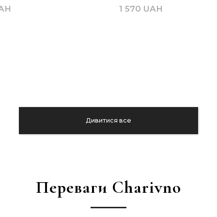
UAH
1 570 UAH
Дивитися все
Переваги Charivno