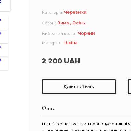
Категорія
Черевики
Сезон
Зима
Осінь
Вибраний колір
Чорний
Матеріал
Шкіра
2 200 UAH
Купити в 1 клік
Опис
Наш інтернет-магазин пропонує стильні че
можете знайти найкращі моделі жіночого 