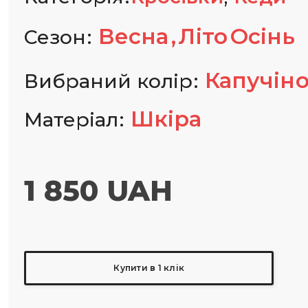
Весна
Літо
Осінь
Сезон
Капучін
Вибраний колір
Шкіра
Матеріал
1 850 UAH
Купити в 1 клік